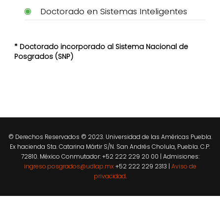
Doctorado en Sistemas Inteligentes
* Doctorado incorporado al Sistema Nacional de
Posgrados (SNP)
© Derechos Reservados © 2023. Universidad de las Américas Puebla.
Ex hacienda Sta. Catarina Mártir S/N. San Andrés Cholula, Puebla. C.P.
72810. México Conmutador: +52 222 229 20 00 | Admisiones:
ingreso.posgrados@udlap.mx
+52 222 229 2313 |
Aviso de
privacidad
.