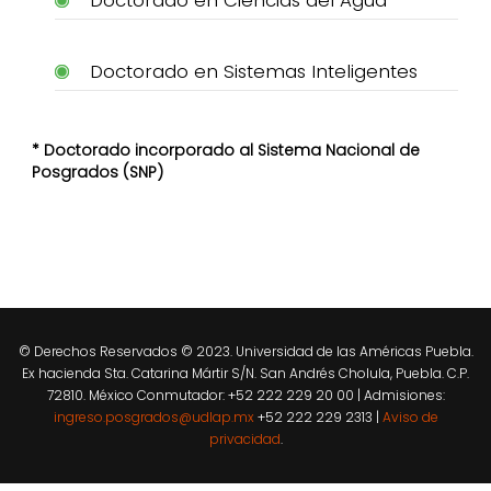
Doctorado en Sistemas Inteligentes
* Doctorado incorporado al Sistema Nacional de
Posgrados (SNP)
© Derechos Reservados © 2023. Universidad de las Américas Puebla.
Ex hacienda Sta. Catarina Mártir S/N. San Andrés Cholula, Puebla. C.P.
72810. México Conmutador: +52 222 229 20 00 | Admisiones:
ingreso.posgrados@udlap.mx
+52 222 229 2313 |
Aviso de
privacidad
.