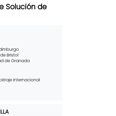
de Solución de
Edimburgo
de Bristol
dad de Granada
itraje Internacional
LLA