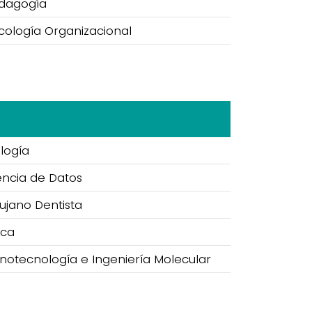
edagogía
icología Organizacional
ología
encia de Datos
rujano Dentista
ica
notecnología e Ingeniería Molecular