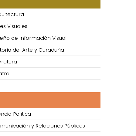
quitectura
es Visuales
seño de Información Visual
toria del Arte y Curaduría
eratura
atro
ncia Política
omunicación y Relaciones Públicas