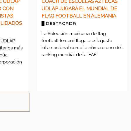
E UDLAP
COACH DE ESCUELAS AZTECAS
O CON
UDLAP JUGARÁ EL MUNDIAL DE
ISTAS
FLAG FOOTBALL EN ALEMANIA
LIDADOS
DESTACADA
La Selección mexicana de flag
football femenil llega a esta justa
a UDLAP,
internacional como la número uno del
itarios más
ranking mundial de la IFAF.
inúa
corporación