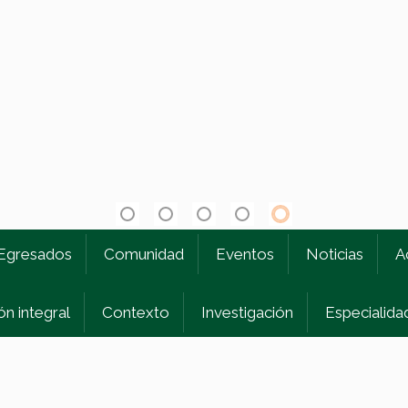
1
2
3
4
5
Egresados
Comunidad
Eventos
Noticias
A
n integral
Contexto
Investigación
Especialida