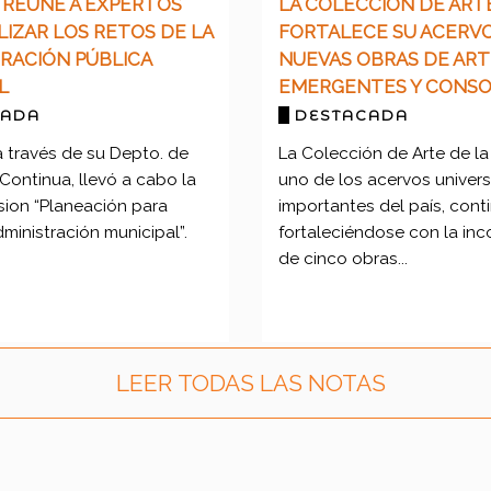
 REÚNE A EXPERTOS
LA COLECCIÓN DE ART
LIZAR LOS RETOS DE LA
FORTALECE SU ACERV
RACIÓN PÚBLICA
NUEVAS OBRAS DE ART
L
EMERGENTES Y CONSO
CADA
DESTACADA
a través de su Depto. de
La Colección de Arte de l
Continua, llevó a cabo la
uno de los acervos univers
sion “Planeación para
importantes del país, cont
dministración municipal”.
fortaleciéndose con la in
de cinco obras...
LEER TODAS LAS NOTAS