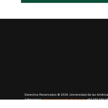
Derechos Reservados © 2026. Universidad de las Américas 
Admisiones:
ingreso.posgrados@udlap.mx
+52 222 229 23