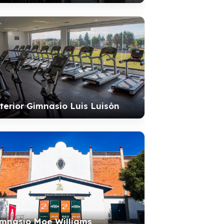
terior Gimnasio Luis Luisón
mnasio Moe Williams