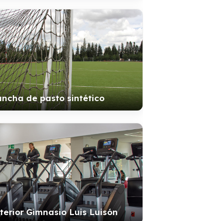
ncha de pasto sintético
terior Gimnasio Luis Luisón