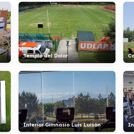
Ca
Templo del Dolor
Interior Gimnasio Luis Luisón
In