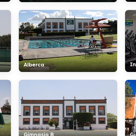
In
Alberca
Gimnasio B
Gi