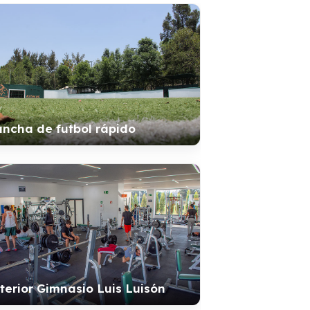
ncha de futbol rápido
terior Gimnasio Luis Luisón