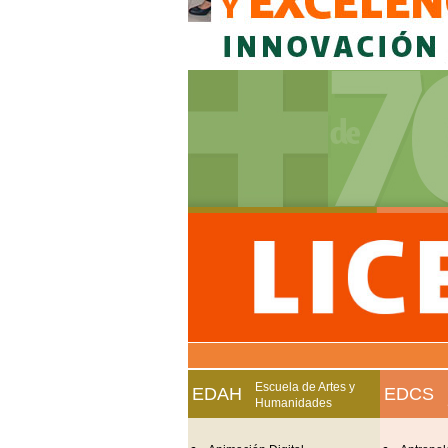
Escuela de Artes y
EDAH
EDCS
Humanidades