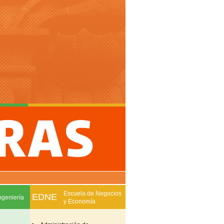
Escuela de Negocios
EDNE
ngeniería
y Economía