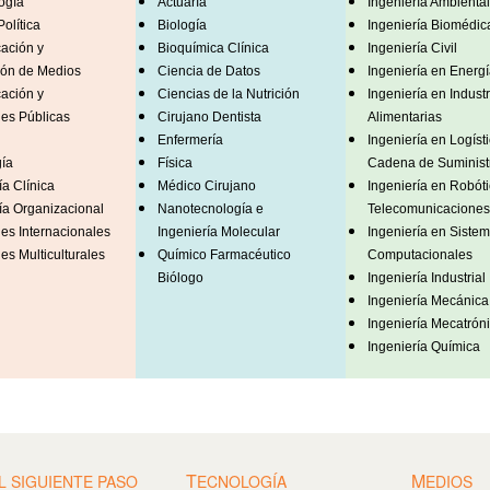
ogía
Actuaría
Ingeniería Ambiental
olítica
Biología
Ingeniería Biomédic
ación y
Bioquímica Clínica
Ingeniería Civil
ión de Medios
Ciencia de Datos
Ingeniería en Energí
ación y
Ciencias de la Nutrición
Ingeniería en Industr
es Públicas
Cirujano Dentista
Alimentarias
Enfermería
Ingeniería en Logísti
ía
Física
Cadena de Suminist
ía Clínica
Médico Cirujano
Ingeniería en Robóti
ía Organizacional
Nanotecnología e
Telecomunicaciones
es Internacionales
Ingeniería Molecular
Ingeniería en Siste
es Multiculturales
Químico Farmacéutico
Computacionales
Biólogo
Ingeniería Industrial
Ingeniería Mecánica
Ingeniería Mecatrón
Ingeniería Química
T
M
L SIGUIENTE PASO
ECNOLOGÍA
EDIOS