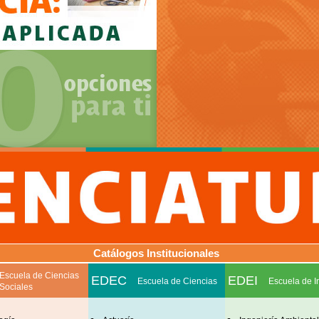
Catálogos Institucionales
Escuela de Ciencias
EDEC
EDEI
Escuela de Ciencias
Escuela de I
Sociales