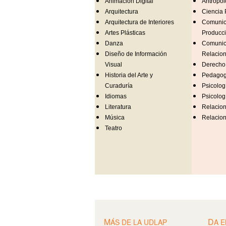
Animación Digital
Antropol
Arquitectura
Ciencia P
Arquitectura de Interiores
Comunic
Artes Plásticas
Producc
Danza
Comunic
Diseño de Información
Relacion
Visual
Derecho
Historia del Arte y
Pedagog
Curaduría
Psicolog
Idiomas
Psicolog
Literatura
Relacion
Música
Relacion
Teatro
M
D
ÁS DE LA UDLAP
A E