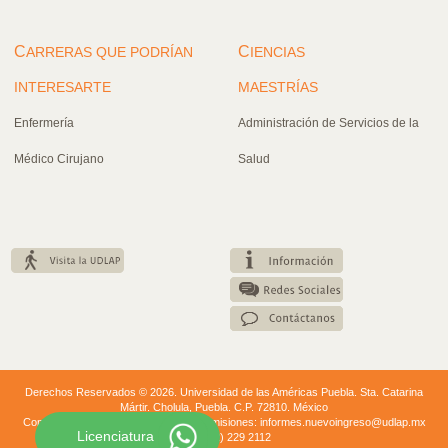
C
C
ARRERAS QUE PODRÍAN
IENCIAS
INTERESARTE
MAESTRÍAS
Enfermería
Administración de Servicios de la
Médico Cirujano
Salud
Derechos Reservados © 2026. Universidad de las Américas Puebla. Sta. Catarina
Mártir. Cholula, Puebla. C.P. 72810. México
Conmutador: +52 (222) 229 20 00. | Admisiones: informes.nuevoingreso@udlap.mx
Licenciatura
+52 (222) 229 2112