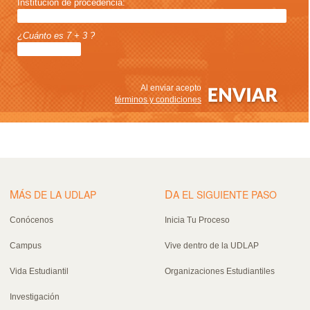
Institución de procedencia:
¿Cuánto es 7 + 3 ?
Al enviar acepto
términos y condiciones
M
D
ÁS DE LA UDLAP
A EL SIGUIENTE PASO
Conócenos
Inicia Tu Proceso
Campus
Vive dentro de la UDLAP
Vida Estudiantil
Organizaciones Estudiantiles
Investigación