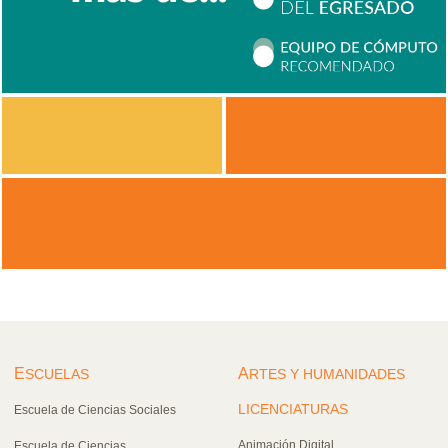
E
A
SCUELAS
RTES Y HUMANIDADES
LICENCIATURAS
Escuela de Ciencias Sociales
Animación Digital
Escuela de Ciencias