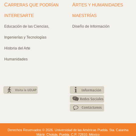
C
A
ARRERAS QUE PODRÍAN
RTES Y HUMANIDADES
INTERESARTE
MAESTRÍAS
Educación de las Ciencias,
Diseño de Información
Ingenierías y Tecnologías
Historia del Arte
Humanidades
Derechos Reservados © 2026. Universidad de las Américas Puebla. Sta. Catarina
Mártir. Cholula, Puebla. C.P. 72810. México