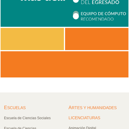
E
A
SCUELAS
RTES Y HUMANIDADES
LICENCIATURAS
Escuela de Ciencias Sociales
Animación Digital
Escuela de Ciencias