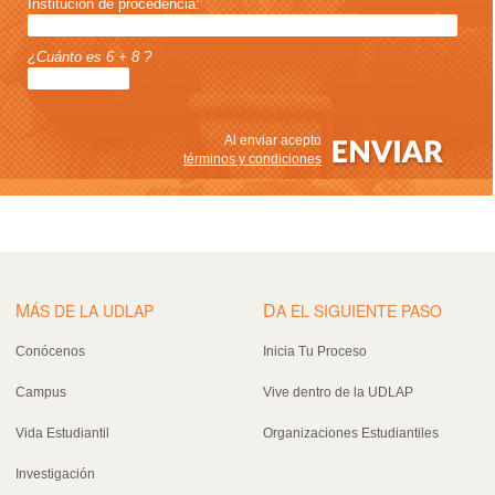
Institución de procedencia:
¿Cuánto es 6 + 8 ?
Al enviar acepto
términos y condiciones
M
D
ÁS DE LA UDLAP
A EL SIGUIENTE PASO
Conócenos
Inicia Tu Proceso
Campus
Vive dentro de la UDLAP
Vida Estudiantil
Organizaciones Estudiantiles
Investigación