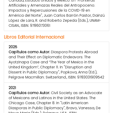
Canadá, Estados Unidos y México. En "Fronteras
Artificiales y Amenazas Reales del Antropoceno:
Impactos y Repercusiones de la COVID-19 en
América del Norte", Juan Carlos Barrón Pastor, Dainzú
López de Lara, R. and Roberto Zepeda (Eds.), UNAM-
CISAN., ISBN: 9786073061
Libros Editorial Internacional
2025
Capítulos como Autor:
Diaspora Protests Abroad
and Their Effect on Diplomatic Endeavors: The
Ayotzinapa Case and “The Year of Mexico in the
United Kingdom”, Chapter 11. In "Disruption and
Dissent in Public Diplomacy", Popkova, Anna (Ed.),
Pelgrave Macmillan: Switzerland., ISBN: 9783031909542
2021
Capítulos como Autor:
Civil Society as an Advocate
of Mexicans and Latinos in the United States: The
Chicago Case, Chapter 8. In "Latin American
Diasporas in Public Diplomacy", Bravo, Vanessa, De