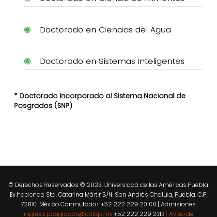
Doctorado en Ciencias del Agua
Doctorado en Sistemas Inteligentes
* Doctorado incorporado al Sistema Nacional de
Posgrados (SNP)
© Derechos Reservados © 2023. Universidad de las Américas Puebla.
Ex hacienda Sta. Catarina Mártir S/N. San Andrés Cholula, Puebla. C.P.
72810. México Conmutador: +52 222 229 20 00 | Admisiones:
ingreso.posgrados@udlap.mx
+52 222 229 2313 |
Aviso de