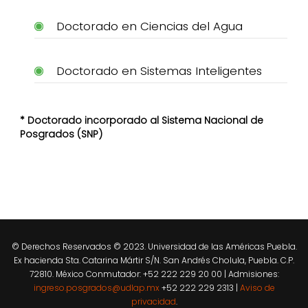
Doctorado en Ciencias del Agua
Doctorado en Sistemas Inteligentes
* Doctorado incorporado al Sistema Nacional de
Posgrados (SNP)
© Derechos Reservados © 2023. Universidad de las Américas Puebla.
Ex hacienda Sta. Catarina Mártir S/N. San Andrés Cholula, Puebla. C.P.
72810. México Conmutador: +52 222 229 20 00 | Admisiones:
ingreso.posgrados@udlap.mx
+52 222 229 2313 |
Aviso de
privacidad
.