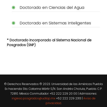
Doctorado en Ciencias del Agua
Doctorado en Sistemas Inteligentes
* Doctorado incorporado al Sistema Nacional de
Posgrados (SNP)
© Derechos Reservados © 2023. Universidad de las Américas Puebla.
Ex hacienda Sta. Catarina Mártir S/N. San Andrés Cholula, Puebla. C.P.
72810. México Conmutador: +52 222 229 20 00 | Admisiones:
ingreso.posgrados@udlap.mx
+52 222 229 2313 |
Aviso de
privacidad
.