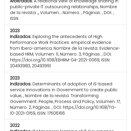
Arbitrados:
A relational view of knowledge sharing in
public-private IT outsourcing relationships, Nombre
de la revista: ,, Volumen: , Número: , Páginas: , DOI: ,
ISSN:
2023
Indizados:
Exploring the antecedents of High
Performance Work Practices: empirical evidence
from Ibero-america, Nombre de la revista: Evidence-
based HRM, Volumen: 11, Número: 3, Páginas: , DOI:
https://doi.org/10.1108/EBHRM-04-2021-0069, ISSN:
20493983, 20493991
2023
Indizados:
Determinants of adoption of IS-based
service innovations in Government to create public
value, , Nombre de la revista: Transforming
Government: People, Process and Policy, Volumen: 17,
Número: 2, Páginas: , DOI: https://doi.org/10.1108/TG-
10-2021-0159, ISSN: 17506166
2022