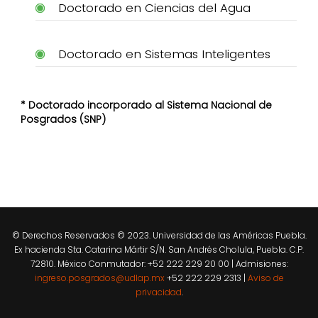
Doctorado en Ciencias del Agua
Doctorado en Sistemas Inteligentes
* Doctorado incorporado al Sistema Nacional de
Posgrados (SNP)
© Derechos Reservados © 2023. Universidad de las Américas Puebla.
Ex hacienda Sta. Catarina Mártir S/N. San Andrés Cholula, Puebla. C.P.
72810. México Conmutador: +52 222 229 20 00 | Admisiones:
ingreso.posgrados@udlap.mx
+52 222 229 2313 |
Aviso de
privacidad
.