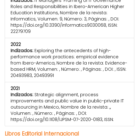
Indizados:
IT Managers’ Framing of IT Governance
Roles and Responsibilities in Ibero-American Higher
Education Institutions, Nombre de la revista:
Informatics, Volumen: 9, Número: 3, Páginas: , DOI:
https://doi.org/10.3390/informatics9030068, ISSN:
22279709
2022
Indizados:
Exploring the antecedents of high-
performance work practices: empirical evidence
from Ibero-America, Nombre de la revista: Evidence-
based HRM, Volumen: , Número: , Páginas: , DOI: , ISSN:
20493983, 20493991
2021
Indizados:
Strategic alignment, process
improvements and public value in public-private IT
outsourcing in Mexico, Nombre de la revista: ,,
Volumen: , Número: , Páginas: , DOI:
https://doi.org/10.1108/IJPSM-07-2020-0183, ISSN:
Libros Editorial Internacional