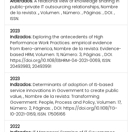
Arbitrados:
A relational view of knowledge sharing in
public-private IT outsourcing relationships, Nombre
de la revista: ,, Volumen: , Número: , Páginas: , DOI: ,
ISSN:
2023
Indizados:
Exploring the antecedents of High
Performance Work Practices: empirical evidence
from Ibero-america, Nombre de la revista: Evidence-
based HRM, Volumen: 11, Número: 3, Páginas: , DOI:
https://doi.org/10.1108/EBHRM-04-2021-0069, ISSN:
20493983, 20493991
2023
Indizados:
Determinants of adoption of IS-based
service innovations in Government to create public
value, , Nombre de la revista: Transforming
Government: People, Process and Policy, Volumen: 17,
Número: 2, Páginas: , DOI: https://doi.org/10.1108/TG-
10-2021-0159, ISSN: 17506166
2022