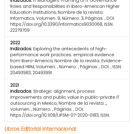
Indizados:
IT Managers’ Framing of IT Governance
Roles and Responsibilities in Ibero-American Higher
Education Institutions, Nombre de la revista:
Informatics, Volumen: 9, Número: 3, Páginas: , DOI:
https://doi.org/10.3390/informatics9030068, ISSN:
22279709
2022
Indizados:
Exploring the antecedents of high-
performance work practices: empirical evidence
from Ibero-America, Nombre de la revista: Evidence-
based HRM, Volumen: , Número: , Páginas: , DOI: , ISSN:
20493983, 20493991
2021
Indizados:
Strategic alignment, process
improvements and public value in public-private IT
outsourcing in Mexico, Nombre de la revista: ,,
Volumen: , Número: , Páginas: , DOI:
https://doi.org/10.1108/IJPSM-07-2020-0183, ISSN:
Libros Editorial Internacional