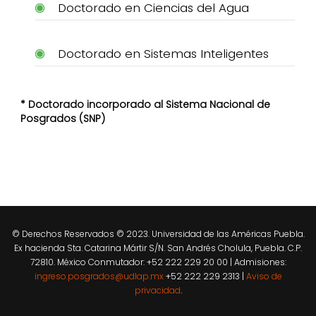
Doctorado en Ciencias del Agua
Doctorado en Sistemas Inteligentes
* Doctorado incorporado al Sistema Nacional de
Posgrados (SNP)
© Derechos Reservados © 2023. Universidad de las Américas Puebla.
Ex hacienda Sta. Catarina Mártir S/N. San Andrés Cholula, Puebla. C.P.
72810. México Conmutador: +52 222 229 20 00 | Admisiones:
ingreso.posgrados@udlap.mx
+52 222 229 2313 |
Aviso de
privacidad
.