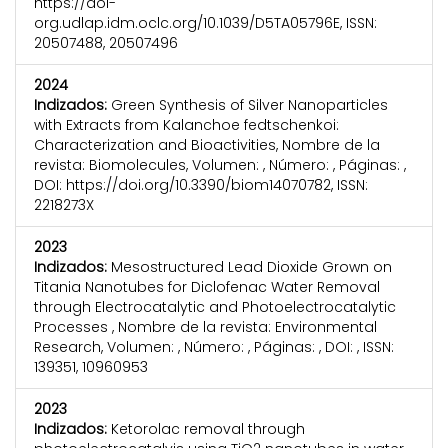
https://doi-
org.udlap.idm.oclc.org/10.1039/D5TA05796E, ISSN:
20507488, 20507496
2024
Indizados:
Green Synthesis of Silver Nanoparticles
with Extracts from Kalanchoe fedtschenkoi:
Characterization and Bioactivities, Nombre de la
revista: Biomolecules, Volumen: , Número: , Páginas: ,
DOI: https://doi.org/10.3390/biom14070782, ISSN:
2218273X
2023
Indizados:
Mesostructured Lead Dioxide Grown on
Titania Nanotubes for Diclofenac Water Removal
through Electrocatalytic and Photoelectrocatalytic
Processes , Nombre de la revista: Environmental
Research, Volumen: , Número: , Páginas: , DOI: , ISSN:
139351, 10960953
2023
Indizados:
Ketorolac removal through