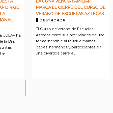
UESTA
LA CONVIVENCIA FAMILIAR
P DIRIGE
MARCA EL CIERRE DEL CURSO DE
LA
VERANO DE ESCUELAS AZTECAS
IONAL
DESTACADA
El Curso de Verano de Escuelas
Aztecas cerró sus actividades de una
 la UDLAP ha
forma increíble al reunir a mamás,
e la Dra.
papás, hermanos y participantes en
stintas
una divertida carrera...
l e