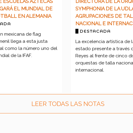
E ESCUELAS AZTECAS
DIRECTORA DE LA ORQ
GARÁ EL MUNDIAL DE
SYMPHONIA DE LA UDLA
TBALL EN ALEMANIA
AGRUPACIONES DE TAL
NACIONAL E INTERNAC
CADA
DESTACADA
ón mexicana de flag
menil llega a esta justa
La excelencia artística de
nal como la número uno del
estado presente a través d
dial de la IFAF.
Reyes al frente de cinco di
orquestas de talla naciona
internacional.
LEER TODAS LAS NOTAS