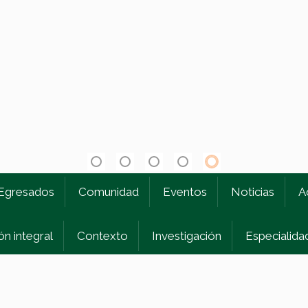
1
2
3
4
5
Egresados
Comunidad
Eventos
Noticias
A
n integral
Contexto
Investigación
Especialida