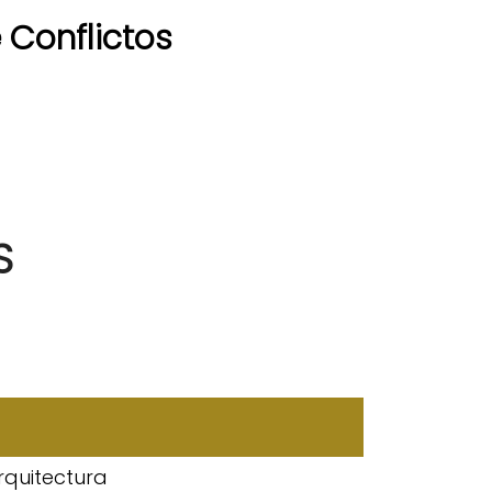
 Conflictos
S
rquitectura