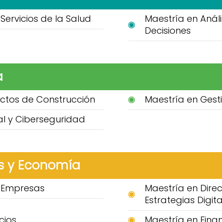
Servicios de la Salud
Maestría en Anál
Decisiones
a
ctos de Construcción
Maestría en Gest
ial y Ciberseguridad
s y Economía
e Empresas
Maestría en Dire
Estrategias Digita
cios
Maestría en Fina