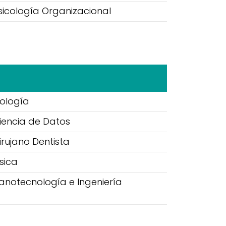
sicología Organizacional
iología
Ciencia de Datos
irujano Dentista
sica
Nanotecnología e Ingeniería