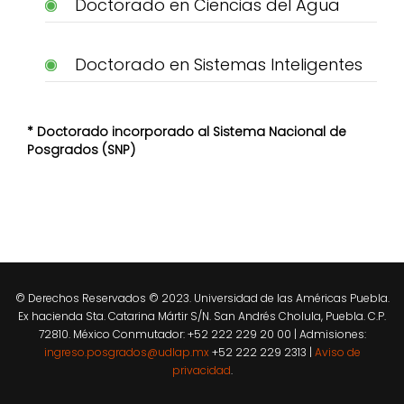
Doctorado en Ciencias del Agua
Doctorado en Sistemas Inteligentes
* Doctorado incorporado al Sistema Nacional de
Posgrados (SNP)
© Derechos Reservados © 2023. Universidad de las Américas Puebla.
Ex hacienda Sta. Catarina Mártir S/N. San Andrés Cholula, Puebla. C.P.
72810. México Conmutador: +52 222 229 20 00 | Admisiones:
ingreso.posgrados@udlap.mx
+52 222 229 2313 |
Aviso de
privacidad
.