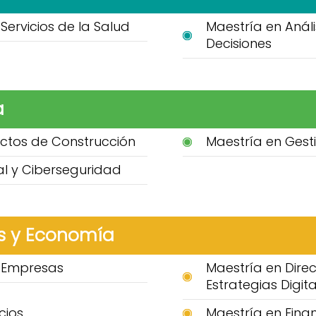
Servicios de la Salud
Maestría en Anál
Decisiones
a
ctos de Construcción
Maestría en Gest
ial y Ciberseguridad
s y Economía
e Empresas
Maestría en Dire
Estrategias Digita
cios
Maestría en Fina