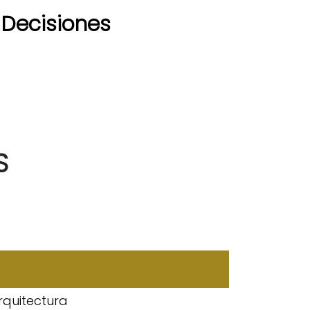
 Decisiones
S
rquitectura