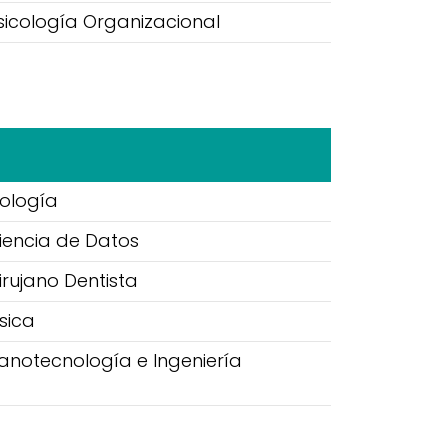
sicología Organizacional
iología
Ciencia de Datos
irujano Dentista
sica
Nanotecnología e Ingeniería