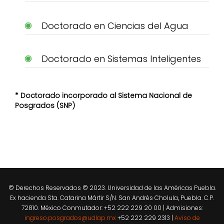
Doctorado en Ciencias del Agua
Doctorado en Sistemas Inteligentes
* Doctorado incorporado al Sistema Nacional de
Posgrados (SNP)
© Derechos Reservados © 2023. Universidad de las Américas Puebla.
Ex hacienda Sta. Catarina Mártir S/N. San Andrés Cholula, Puebla. C.P.
72810. México Conmutador: +52 222 229 20 00 | Admisiones:
ingreso.posgrados@udlap.mx
+52 222 229 2313 |
Aviso de