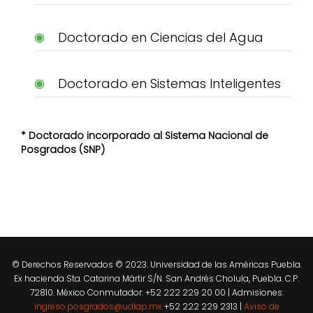
Doctorado en Ciencias del Agua
Doctorado en Sistemas Inteligentes
* Doctorado incorporado al Sistema Nacional de
Posgrados (SNP)
© Derechos Reservados © 2023. Universidad de las Américas Puebla.
Ex hacienda Sta. Catarina Mártir S/N. San Andrés Cholula, Puebla. C.P.
72810. México Conmutador: +52 222 229 20 00 | Admisiones:
ingreso.posgrados@udlap.mx
+52 222 229 2313 |
Aviso de