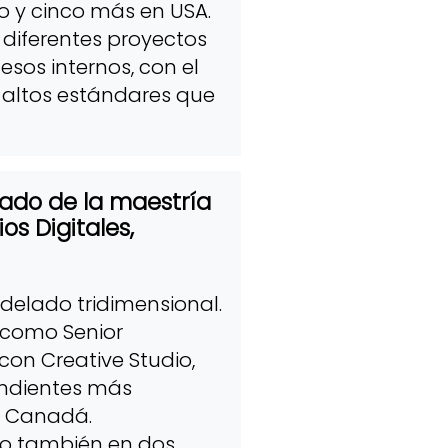
o y cinco más en USA.
 diferentes proyectos
sos internos, con el
s altos estándares que
sado de la maestría
s Digitales,
delado tridimensional.
 como Senior
Icon Creative Studio,
endientes más
, Canadá.
do también en dos