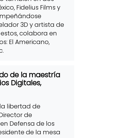
ico, Fidelius Films y
sempeñándose
ador 3D y artista de
 estos, colabora en
s: El Americano,
c.
ado de la maestría
s Digitales,
 la libertad de
 Director de
en Defensa de los
residente de la mesa