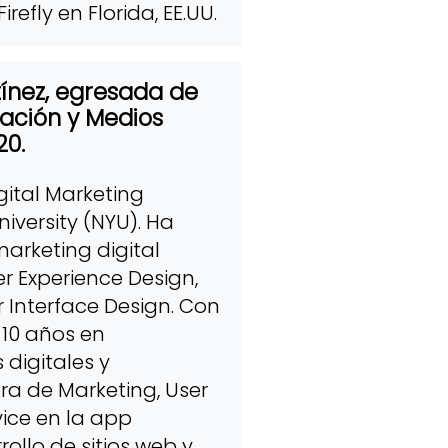
efly en Florida, EE.UU.
ínez, egresada de
ación y Medios
20.
ital Marketing
versity (NYU). Ha
arketing digital
r Experience Design,
 Interface Design. Con
 10 años en
digitales y
a de Marketing, User
ice en la app
ollo de sitios web y