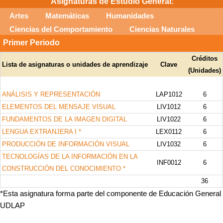
Asignaturas de Estudio General:
*Esta asignatura forma parte del componente de Educación General
Artes
Matemáticas
Humanidades
UDLAP
Ciencias del Comportamiento
Ciencias Naturales
Primer Periodo
Créditos
Lista de asignaturas o unidades de aprendizaje
Clave
(Unidades)
ANÁLISIS Y REPRESENTACIÓN
LAP1012
6
ELEMENTOS DEL MENSAJE VISUAL
LIV1012
6
FUNDAMENTOS DE LA IMAGEN DIGITAL
LIV1022
6
LENGUA EXTRANJERA I *
LEX0112
6
PRODUCCIÓN DE INFORMACIÓN VISUAL
LIV1032
6
TECNOLOGÍAS DE LA INFORMACIÓN EN LA
INF0012
6
CONSTRUCCIÓN DEL CONOCIMIENTO *
36
*Esta asignatura forma parte del componente de Educación General
UDLAP