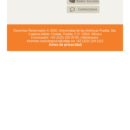
Derechos Reservados © 2026. Universidad de las Américas Puebla. Sta.
Catarina Mártir. Cholula, Puebla. C.P. 72810. México
Conmutador: +52 (222) 229 20 00. | Admisiones:
informes.nuevoingreso@udlap.mx +52 (222) 229 2112
Aviso de privacidad