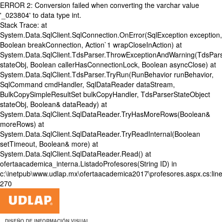
ERROR 2: Conversion failed when converting the varchar value
'_023804' to data type int.
Stack Trace: at
System.Data.SqlClient.SqlConnection.OnError(SqlException exception,
Boolean breakConnection, Action`1 wrapCloseInAction) at
System.Data.SqlClient.TdsParser.ThrowExceptionAndWarning(TdsPars
stateObj, Boolean callerHasConnectionLock, Boolean asyncClose) at
System.Data.SqlClient.TdsParser.TryRun(RunBehavior runBehavior,
SqlCommand cmdHandler, SqlDataReader dataStream,
BulkCopySimpleResultSet bulkCopyHandler, TdsParserStateObject
stateObj, Boolean& dataReady) at
System.Data.SqlClient.SqlDataReader.TryHasMoreRows(Boolean&
moreRows) at
System.Data.SqlClient.SqlDataReader.TryReadInternal(Boolean
setTimeout, Boolean& more) at
System.Data.SqlClient.SqlDataReader.Read() at
ofertaacademica_interna.ListadoProfesores(String ID) in
c:\inetpub\www.udlap.mx\ofertaacademica2017\profesores.aspx.cs:lin
270
DISEÑO DE INFORMACIÓN VISUAL