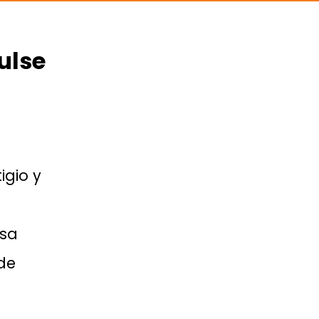
ulse
igio y
lsa
 de