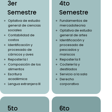
3er
4to
Semestre
Semestre
Optativa de estudio
Fundamentos de
general de ciencias
mercadotecnia
sociales
Optativa de estudio
Contabilidad de
general de artes
costos
Identificación y
Identificación y
procesado de
procesado de
pescados y
cárnicos y aves
mariscos
Repostería I
Repostería II
Composición de los
Coctelería y
alimentos
destilados
Escritura
Servicio a la sala
académica
Derecho
Lengua extranjera III
corporativo
5to
6to