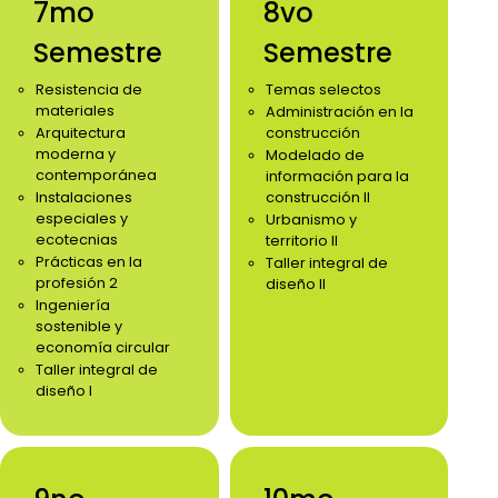
7mo
8vo
Semestre
Semestre
Resistencia de
Temas selectos
materiales
Administración en la
Arquitectura
construcción
moderna y
Modelado de
contemporánea
información para la
Instalaciones
construcción II
especiales y
Urbanismo y
ecotecnias
territorio II
Prácticas en la
Taller integral de
profesión 2
diseño II
Ingeniería
sostenible y
economía circular
Taller integral de
diseño I