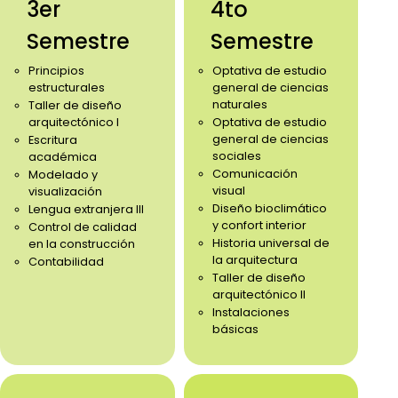
3er
4to
Semestre
Semestre
Principios
Optativa de estudio
estructurales
general de ciencias
naturales
Taller de diseño
arquitectónico I
Optativa de estudio
general de ciencias
Escritura
sociales
académica
Comunicación
Modelado y
visual
visualización
Diseño bioclimático
Lengua extranjera III
y confort interior
Control de calidad
Historia universal de
en la construcción
la arquitectura
Contabilidad
Taller de diseño
arquitectónico II
Instalaciones
básicas