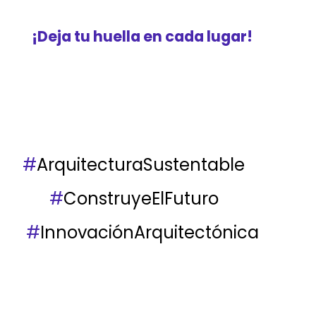
¡Deja tu huella en cada lugar!
#
ArquitecturaSustentable
#
ConstruyeElFuturo
#
InnovaciónArquitectónica