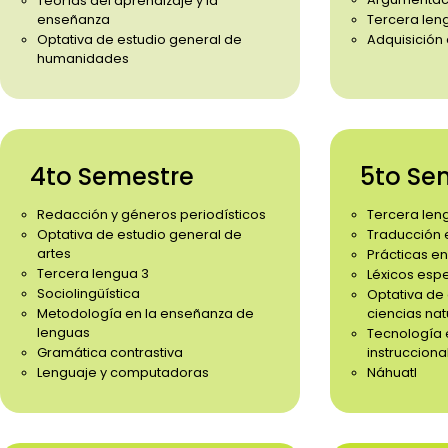
Teorías del aprendizaje y la
enseñanza
Tercera leng
Optativa de estudio general de
Adquisición
humanidades
4to Semestre
5to Se
Redacción y géneros periodísticos
Tercera len
Optativa de estudio general de
Traducción 
artes
Prácticas en
Tercera lengua 3
Léxicos esp
Sociolingüística
Optativa de
Metodología en la enseñanza de
ciencias nat
lenguas
Tecnología 
Gramática contrastiva
instrucciona
Lenguaje y computadoras
Náhuatl