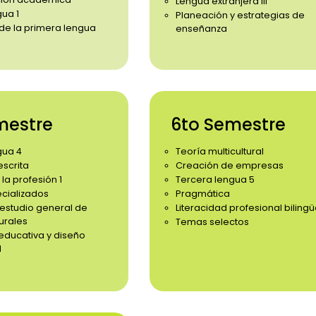
Lengua extranjera III
ua 1
Planeación y estrategias de
 de la primera lengua
enseñanza
mestre
6to Semestre
gua 4
Teoría multicultural
escrita
Creación de empresas
 la profesión 1
Tercera lengua 5
ecializados
Pragmática
 estudio general de
Literacidad profesional biling
urales
Temas selectos
educativa y diseño
l