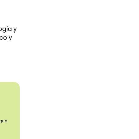
ogía y
co y
ngua