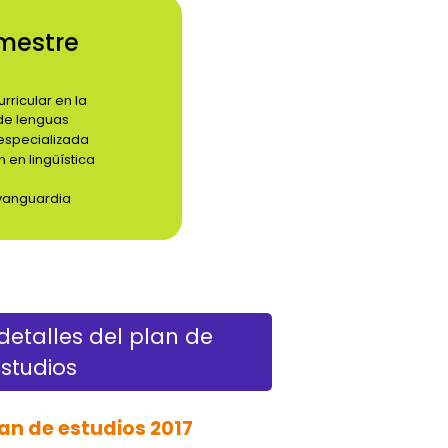
mestre
rricular en la
de lenguas
especializada
n en lingüística
vanguardia
etalles del plan de
studios
an de estudios 2017