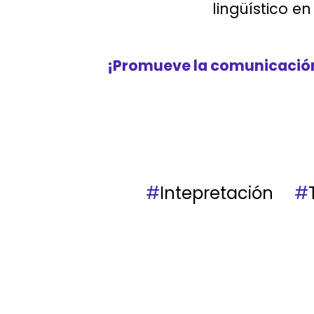
lingüístico e
¡Promueve la comunicación 
#
Intepretación
#