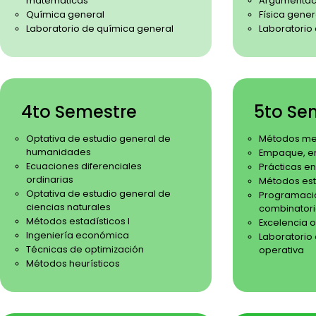
matemáticas
Argumentac
Química general
Física gener
Laboratorio de química general
Laboratorio 
4to Semestre
5to Se
Optativa de estudio general de
Métodos met
humanidades
Empaque, e
Ecuaciones diferenciales
Prácticas en
ordinarias
Métodos esta
Optativa de estudio general de
Programació
ciencias naturales
combinator
Métodos estadísticos I
Excelencia 
Ingeniería económica
Laboratorio
Técnicas de optimización
operativa
Métodos heurísticos