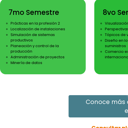
7mo Semestre
8vo Se
Prácticas en la profesión 2
Visualizació
Localización de instalaciones
Perspectivas
Simulación de sistemas
Tópicos de 
productivos
Diseño en l
Planeación y control de la
suministros
producción
Comercio ext
Administración de proyectos
internacion
Minería de datos
Conoce más d
e