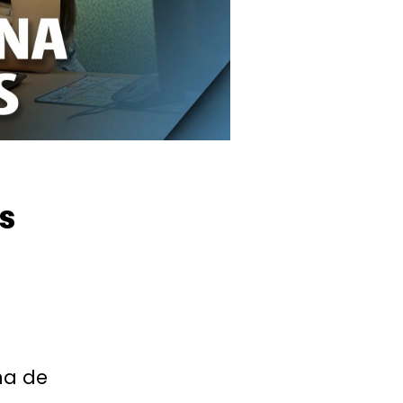
s
na de