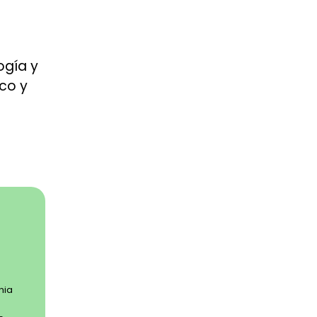
ogía y
co y
nia