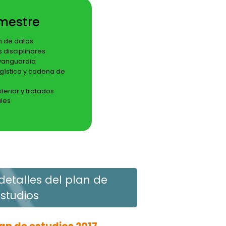
mestre
n de datos
 disciplinares
vanguardia
ogística y cadena de
erior y tratados
ales
etalles del plan de
studios