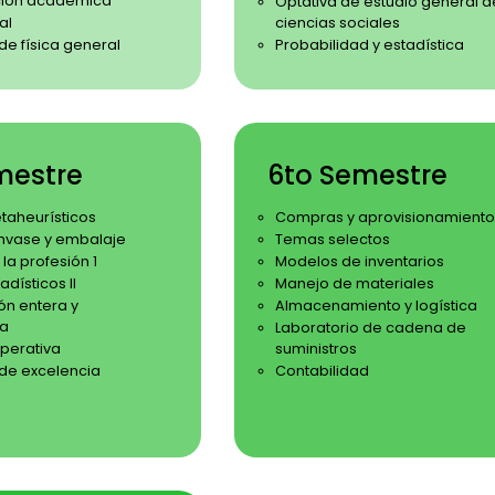
ión académica
Optativa de estudio general d
al
ciencias sociales
de física general
Probabilidad y estadística
mestre
6to Semestre
aheurísticos
Compras y aprovisionamiento
nvase y embalaje
Temas selectos
 la profesión 1
Modelos de inventarios
dísticos II
Manejo de materiales
n entera y
Almacenamiento y logística
ia
Laboratorio de cadena de
operativa
suministros
 de excelencia
Contabilidad