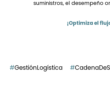
suministros, el desempeño org
¡Optimiza el fluj
#
GestiónLogística
#
CadenaDeS