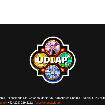
la. Ex hacienda Sta. Catarina Mártir S/N. San Andrés Cholula, Puebla. C.P. 7281
ap.mx
+52 (222) 229 2112 |
Aviso de privacidad
.