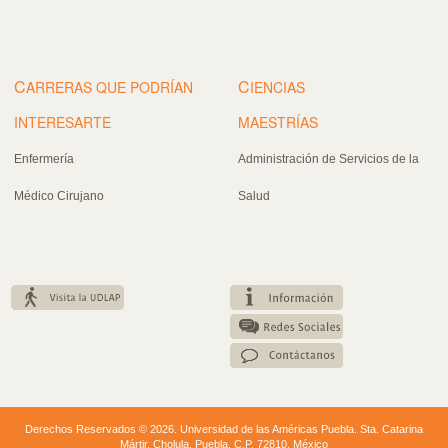
C
C
ARRERAS QUE PODRÍAN
IENCIAS
INTERESARTE
MAESTRÍAS
Enfermería
Administración de Servicios de la
Médico Cirujano
Salud
Derechos Reservados © 2026. Universidad de las Américas Puebla. Sta. Catarina
Mártir. Cholula, Puebla. C.P. 72810. México