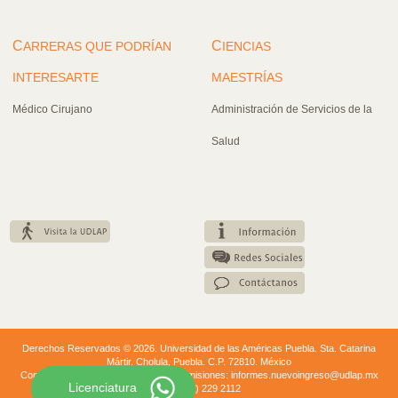
C
C
ARRERAS QUE PODRÍAN
IENCIAS
INTERESARTE
MAESTRÍAS
Médico Cirujano
Administración de Servicios de la
Salud
Derechos Reservados © 2026. Universidad de las Américas Puebla. Sta. Catarina
Mártir. Cholula, Puebla. C.P. 72810. México
Conmutador: +52 (222) 229 20 00. | Admisiones: informes.nuevoingreso@udlap.mx
Licenciatura
+52 (222) 229 2112