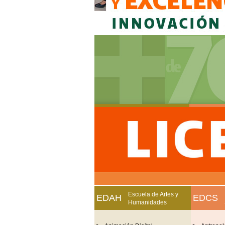
Escuela de Artes y
EDAH
EDCS
Humanidades