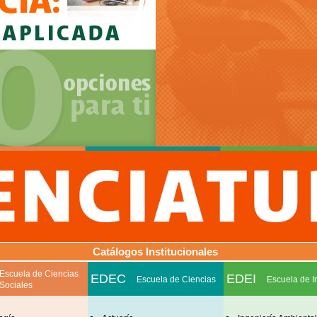
Catálogos Institucionales
Escuela de Ciencias
EDEC
EDEI
Escuela de Ciencias
Escuela de I
Sociales