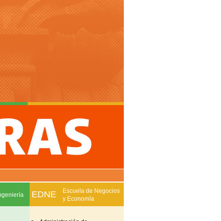
Escuela de Negocios
EDNE
ngeniería
y Economía