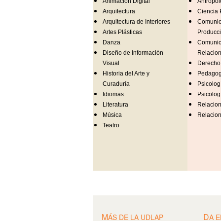
Animación Digital
Antropol
Arquitectura
Ciencia P
Arquitectura de Interiores
Comunic
Artes Plásticas
Producc
Danza
Comunic
Diseño de Información
Relacion
Visual
Derecho
Historia del Arte y
Pedagog
Curaduría
Psicolog
Idiomas
Psicolog
Literatura
Relacion
Música
Relacion
Teatro
M
D
ÁS DE LA UDLAP
A E