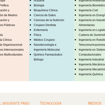
ogía
Actuaría
Ingeniería Ambiental
olítica
Biología
Ingeniería Biomédic
ación y
Bioquímica Clínica
Ingeniería Civil
ión de Medios
Ciencia de Datos
Ingeniería en Energí
ación y
Ciencias de la Nutrición
Ingeniería en Industr
es Públicas
Cirujano Dentista
Alimentarias
Enfermería
Ingeniería en Logísti
ía
Física
Cadena de Suminist
ía Clínica
Médico Cirujano
Ingeniería en Robóti
ía Organizacional
Nanotecnología e
Telecomunicaciones
es Internacionales
Ingeniería Molecular
Ingeniería en Siste
es Multiculturales
Químico Farmacéutico
Computacionales
Biólogo
Ingeniería Industrial
Ingeniería Mecánica
Ingeniería Mecatrón
Ingeniería Química
T
M
L SIGUIENTE PASO
ECNOLOGÍA
EDIOS