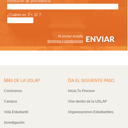
Institución de procedencia:
¿Cuánto es 3 + 11 ?
Al enviar acepto
términos y condiciones
M
D
ÁS DE LA UDLAP
A EL SIGUIENTE PASO
Conócenos
Inicia Tu Proceso
Campus
Vive dentro de la UDLAP
Vida Estudiantil
Organizaciones Estudiantiles
Investigación