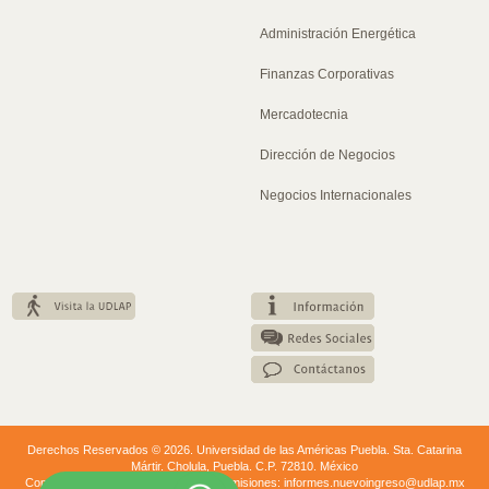
Administración Energética
Finanzas Corporativas
Mercadotecnia
Dirección de Negocios
Negocios Internacionales
Derechos Reservados © 2026. Universidad de las Américas Puebla. Sta. Catarina
Mártir. Cholula, Puebla. C.P. 72810. México
Conmutador: +52 (222) 229 20 00. | Admisiones: informes.nuevoingreso@udlap.mx