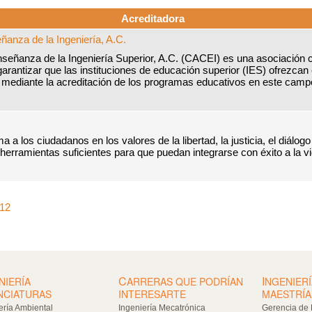
Acreditadora
ñanza de la Ingeniería, A.C.
señanza de la Ingeniería Superior, A.C. (CACEI) es una asociación civ
 garantizar que las instituciones de educación superior (IES) ofrezca
, mediante la acreditación de los programas educativos en este camp
a los ciudadanos en los valores de la libertad, la justicia, el diálogo 
erramientas suficientes para que puedan integrarse con éxito a la v
012
C
I
NIERÍA
ARRERAS QUE PODRÍAN
NGENIERÍ
NCIATURAS
INTERESARTE
MAESTRÍA
ería Ambiental
Ingeniería Mecatrónica
Gerencia de 