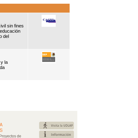
il sin fines
n educación
o del
y la
ida
A
S
Proyectos de