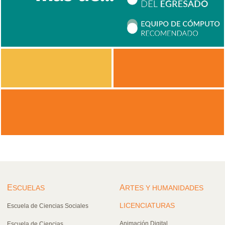
E
A
SCUELAS
RTES Y HUMANIDADES
LICENCIATURAS
Escuela de Ciencias Sociales
Animación Digital
Escuela de Ciencias