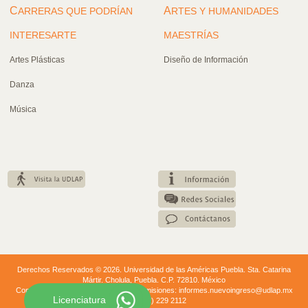
C
A
ARRERAS QUE PODRÍAN
RTES Y HUMANIDADES
INTERESARTE
MAESTRÍAS
Artes Plásticas
Diseño de Información
Danza
Música
Derechos Reservados © 2026. Universidad de las Américas Puebla. Sta. Catarina
Mártir. Cholula, Puebla. C.P. 72810. México
Conmutador: +52 (222) 229 20 00. | Admisiones: informes.nuevoingreso@udlap.mx
Licenciatura
+52 (222) 229 2112