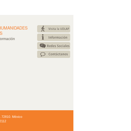
HUMANIDADES
S
formación
P. 72810. México
 2112