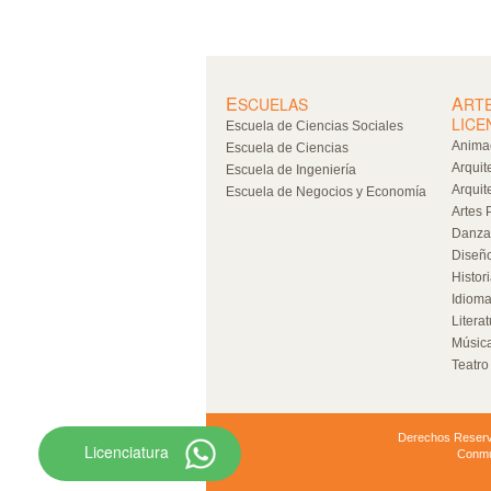
E
A
SCUELAS
RT
LICE
Escuela de Ciencias Sociales
Animac
Escuela de Ciencias
Arquit
Escuela de Ingeniería
Arquit
Escuela de Negocios y Economía
Artes 
Danza
Diseño
Histor
Idiom
Literat
Músic
Teatro
Derechos Reserva
Licenciatura
Conmu