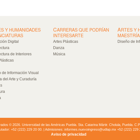
C
A
ES Y HUMANIDADES
ARRERAS QUE PODRÍAN
RTES Y 
NCIATURAS
INTERESARTE
MAESTRÍA
ión Digital
Artes Plásticas
Diseño de In
ectura
Danza
ectura de Interiores
Música
Plásticas
 de Información Visual
ia del Arte y Curaduría
as
ura
a
dos © 2026. Universidad de las Américas Puebla. Sta. Catarina Mártir. Cholula, Puebla. C.
tador: +52 (222) 229 20 00. | Admisiones: informes.nuevoingreso@udlap.mx +52 (222) 229
Aviso de privacidad