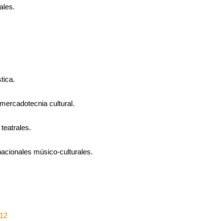
ales.
tica.
ercadotecnia cultural.
teatrales.
nacionales músico-culturales.
012