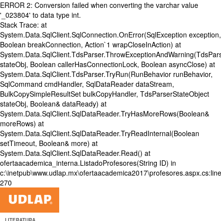
ERROR 2: Conversion failed when converting the varchar value
'_023804' to data type int.
Stack Trace: at
System.Data.SqlClient.SqlConnection.OnError(SqlException exception,
Boolean breakConnection, Action`1 wrapCloseInAction) at
System.Data.SqlClient.TdsParser.ThrowExceptionAndWarning(TdsPars
stateObj, Boolean callerHasConnectionLock, Boolean asyncClose) at
System.Data.SqlClient.TdsParser.TryRun(RunBehavior runBehavior,
SqlCommand cmdHandler, SqlDataReader dataStream,
BulkCopySimpleResultSet bulkCopyHandler, TdsParserStateObject
stateObj, Boolean& dataReady) at
System.Data.SqlClient.SqlDataReader.TryHasMoreRows(Boolean&
moreRows) at
System.Data.SqlClient.SqlDataReader.TryReadInternal(Boolean
setTimeout, Boolean& more) at
System.Data.SqlClient.SqlDataReader.Read() at
ofertaacademica_interna.ListadoProfesores(String ID) in
c:\inetpub\www.udlap.mx\ofertaacademica2017\profesores.aspx.cs:lin
270
LITERATURA