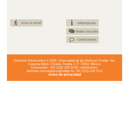
Derechos Reservados © 2026. Universidad de las Américas Puebla. Sta.
Catarina Mártir. Cholula, Puebla. C.P. 72810. México
Conmutador: +52 (222) 229 20 00. | Admisiones:
informes.nuevoingreso@udlap.mx +52 (222) 229 2112
Aviso de privacidad