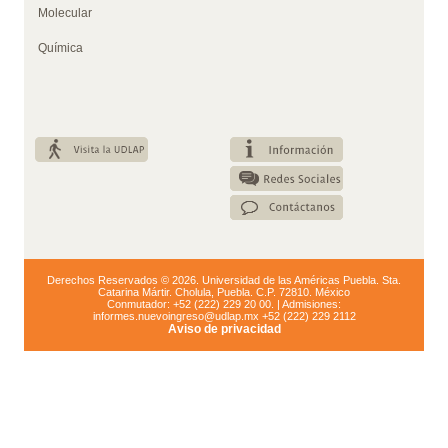
Molecular
Química
Derechos Reservados © 2026. Universidad de las Américas Puebla. Sta.
Catarina Mártir. Cholula, Puebla. C.P. 72810. México
Conmutador: +52 (222) 229 20 00. | Admisiones:
informes.nuevoingreso@udlap.mx +52 (222) 229 2112
Aviso de privacidad