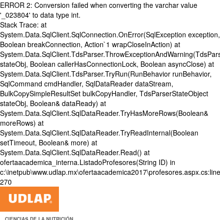
ERROR 2: Conversion failed when converting the varchar value
'_023804' to data type int.
Stack Trace: at
System.Data.SqlClient.SqlConnection.OnError(SqlException exception,
Boolean breakConnection, Action`1 wrapCloseInAction) at
System.Data.SqlClient.TdsParser.ThrowExceptionAndWarning(TdsPars
stateObj, Boolean callerHasConnectionLock, Boolean asyncClose) at
System.Data.SqlClient.TdsParser.TryRun(RunBehavior runBehavior,
SqlCommand cmdHandler, SqlDataReader dataStream,
BulkCopySimpleResultSet bulkCopyHandler, TdsParserStateObject
stateObj, Boolean& dataReady) at
System.Data.SqlClient.SqlDataReader.TryHasMoreRows(Boolean&
moreRows) at
System.Data.SqlClient.SqlDataReader.TryReadInternal(Boolean
setTimeout, Boolean& more) at
System.Data.SqlClient.SqlDataReader.Read() at
ofertaacademica_interna.ListadoProfesores(String ID) in
c:\inetpub\www.udlap.mx\ofertaacademica2017\profesores.aspx.cs:lin
270
CIENCIAS DE LA NUTRICIÓN