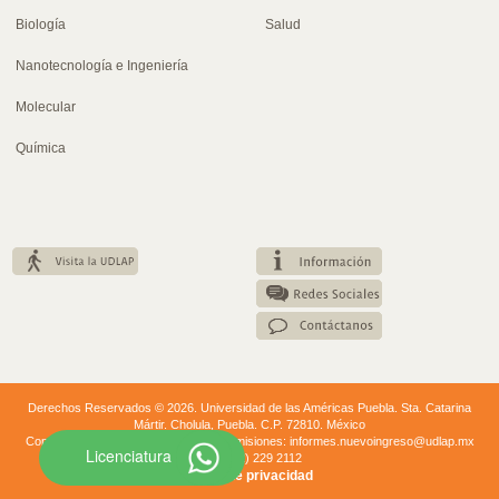
Biología
Salud
Nanotecnología e Ingeniería
Molecular
Química
Derechos Reservados © 2026. Universidad de las Américas Puebla. Sta. Catarina
Mártir. Cholula, Puebla. C.P. 72810. México
Conmutador: +52 (222) 229 20 00. | Admisiones: informes.nuevoingreso@udlap.mx
Licenciatura
+52 (222) 229 2112
Aviso de privacidad