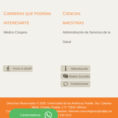
C
C
ARRERAS QUE PODRÍAN
IENCIAS
INTERESARTE
MAESTRÍAS
Médico Cirujano
Administración de Servicios de la
Salud
Derechos Reservados © 2026. Universidad de las Américas Puebla. Sta. Catarina
Mártir. Cholula, Puebla. C.P. 72810. México
Conmutador: +52 (222) 229 20 00. | Admisiones: informes.nuevoingreso@udlap.mx
Licenciatura
+52 (222) 229 2112