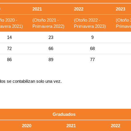
0
2021
2022
2023
ño 2020 -
(Otoño 2021 -
(Otoño 2022 -
(Otoño 
avera 2021)
Primavera 2022)
Primavera 2023)
Primave
14
23
9
72
66
68
86
89
77
os se contabilizan solo una vez.
Graduados
2020
2021
2022