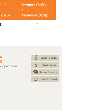
Otoño
(Verano / Otoño
2023/
 2023)
Primavera 2024)
1
7
A
S
Proyectos de