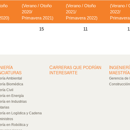
toño
(Verano / Otoño
(Verano / Otoño
(Verano / 
2020/
2021/
2022/
2020)
Primavera 2021)
Primavera 2022)
Primavera
15
11
1
C
I
NIERÍA
ARRERAS QUE PODRÍAN
NGENIERÍ
NCIATURAS
INTERESARTE
MAESTRÍA
ería Ambiental
Gerencia de 
ería Biomédica
Construcción
ría Civil
ería en Energía
ería en Industrias
tarias
ería en Logística y Cadena
inistros
ería en Robótica y