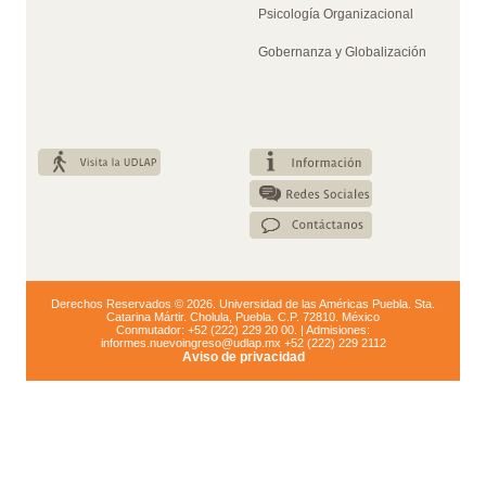
Psicología Organizacional
Gobernanza y Globalización
Derechos Reservados © 2026. Universidad de las Américas Puebla. Sta.
Catarina Mártir. Cholula, Puebla. C.P. 72810. México
Conmutador: +52 (222) 229 20 00. | Admisiones:
informes.nuevoingreso@udlap.mx +52 (222) 229 2112
Aviso de privacidad