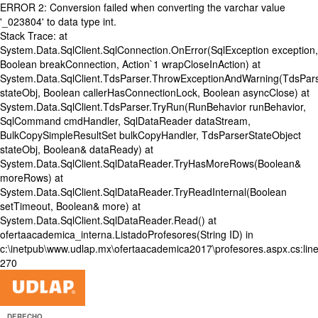
ERROR 2: Conversion failed when converting the varchar value
'_023804' to data type int.
Stack Trace: at
System.Data.SqlClient.SqlConnection.OnError(SqlException exception,
Boolean breakConnection, Action`1 wrapCloseInAction) at
System.Data.SqlClient.TdsParser.ThrowExceptionAndWarning(TdsPars
stateObj, Boolean callerHasConnectionLock, Boolean asyncClose) at
System.Data.SqlClient.TdsParser.TryRun(RunBehavior runBehavior,
SqlCommand cmdHandler, SqlDataReader dataStream,
BulkCopySimpleResultSet bulkCopyHandler, TdsParserStateObject
stateObj, Boolean& dataReady) at
System.Data.SqlClient.SqlDataReader.TryHasMoreRows(Boolean&
moreRows) at
System.Data.SqlClient.SqlDataReader.TryReadInternal(Boolean
setTimeout, Boolean& more) at
System.Data.SqlClient.SqlDataReader.Read() at
ofertaacademica_interna.ListadoProfesores(String ID) in
c:\inetpub\www.udlap.mx\ofertaacademica2017\profesores.aspx.cs:lin
270
DERECHO