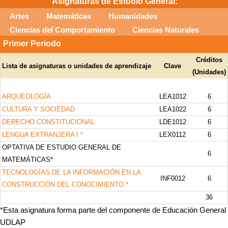
Asignaturas de Estudio General:
UDLAP
Artes
Matemáticas
Humanidades
Ciencias del Comportamiento
Ciencias Naturales
Primer Periodo
Créditos
Lista de asignaturas o unidades de aprendizaje
Clave
(Unidades)
ARQUEOLOGÍA
LEA1012
6
CULTURA Y SOCIEDAD
LEA1022
6
DERECHO CONSTITUCIONAL
LDE1012
6
LENGUA EXTRANJERA I *
LEX0112
6
OPTATIVA DE ESTUDIO GENERAL DE
6
MATEMÁTICAS*
TECNOLOGÍAS DE LA INFORMACIÓN EN LA
INF0012
6
CONSTRUCCIÓN DEL CONOCIMIENTO *
36
*Esta asignatura forma parte del componente de Educación General
UDLAP