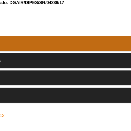
zado: DGAIR/DIPES/SR/04239/17
S
012